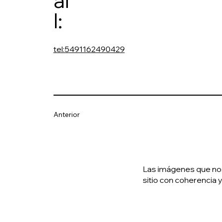
ai
l:
tel:5491162490429
Anterior
Las imágenes que nos 
sitio con coherencia y