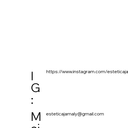
https://www.instagram.com/esteticaj
I
G
:
M
esteticajamaly@gmail.com