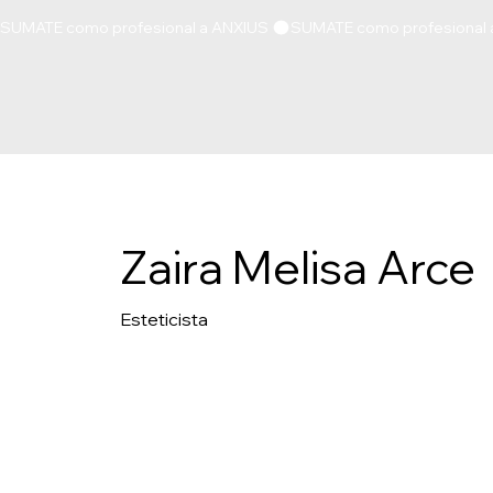
SUMATE como profesional a ANXIUS 
Zaira Melisa Arce
Esteticista