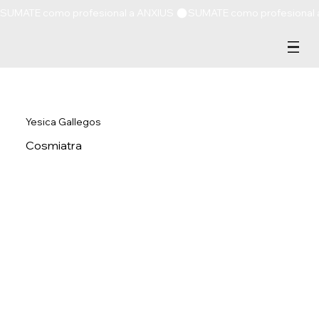
SUMATE como profesional a ANXIUS 
Yesica Gallegos
Cosmiatra