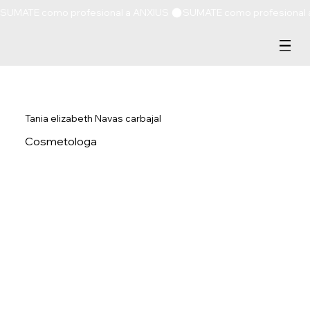
SUMATE como profesional a ANXIUS 
Tania elizabeth Navas carbajal
Cosmetologa