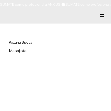
SUMATE como profesional a ANXIUS 
Roxana Spoya
Masajista