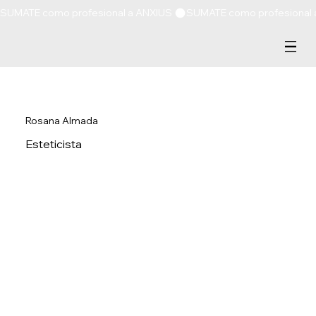
SUMATE como profesional a ANXIUS 
Rosana Almada
Esteticista