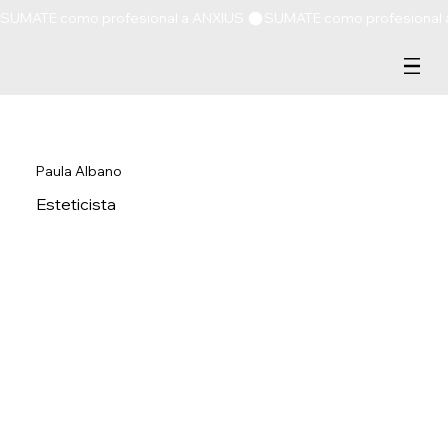
SUMATE como profesional a ANXIUS 
Paula Albano
Esteticista