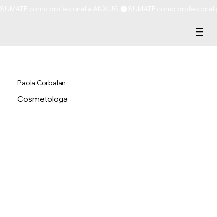
SUMATE como profesional a ANXIUS 
Paola Corbalan
Cosmetologa