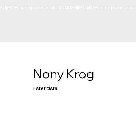
SUMATE como profesional a ANXIUS 
Nony Krog
Esteticista