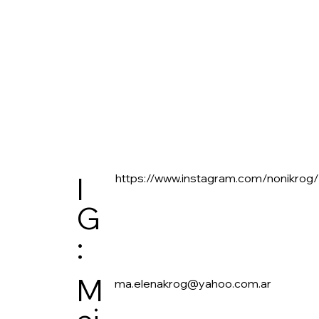
https://www.instagram.com/nonikrog/
I
G
:
M
ma.elenakrog@yahoo.com.ar