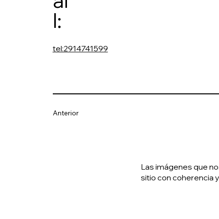
ai
l:
tel:2914741599
Anterior
Las imágenes que nos 
sitio con coherencia y