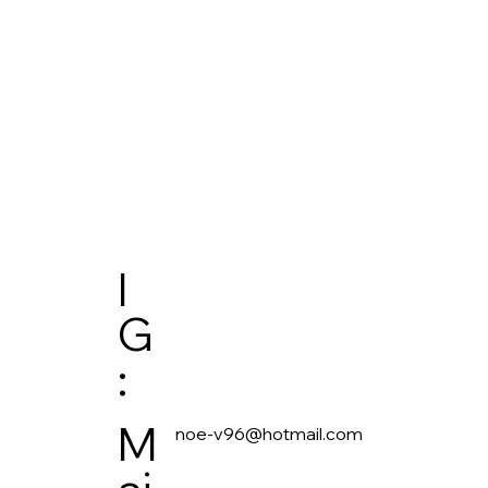
I
G
:
M
noe-v96@hotmail.com