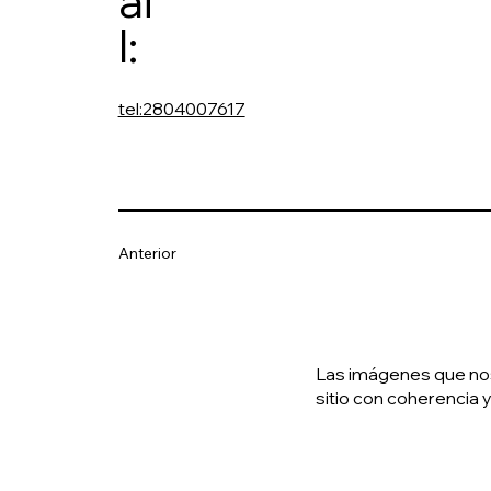
ai
l:
tel:2804007617
Anterior
Las imágenes que nos 
sitio con coherencia y