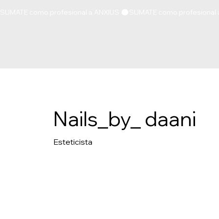
SUMATE como profesional a ANXIUS 
Nails_by_ daani
Esteticista