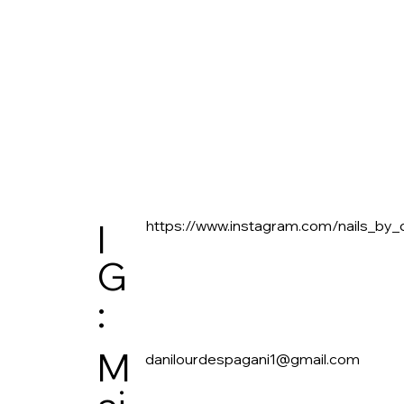
https://www.instagram.com/nails_by_
I
G
:
M
danilourdespagani1@gmail.com