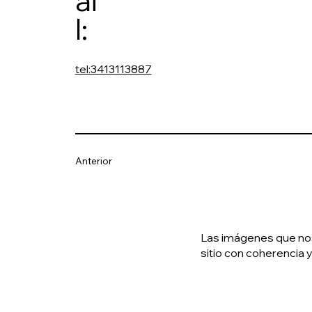
ai
l:
tel:3413113887
Anterior
Las imágenes que nos 
sitio con coherencia y