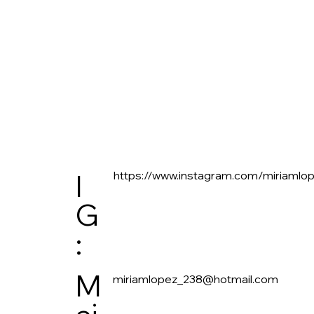
https://www.instagram.com/miriamlo
I
G
:
M
miriamlopez_238@hotmail.com