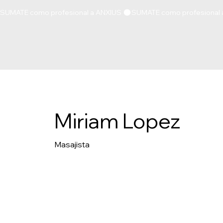
SUMATE como profesional a ANXIUS 
Miriam Lopez
Masajista