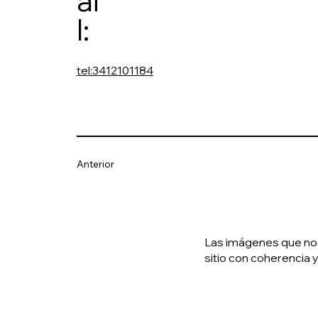
ai
l:
tel:3412101184
Anterior
Las imágenes que nos 
sitio con coherencia y