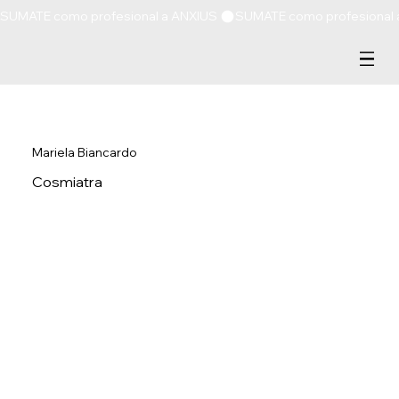
SUMATE como profesional a ANXIUS 
Mariela Biancardo
Cosmiatra