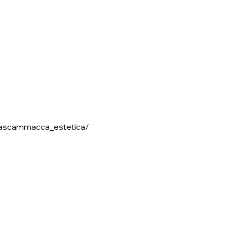
rascammacca_estetica/