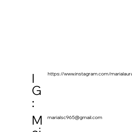
https://www.instagram.com/marialau
I
G
:
M
marialsc965@gmail.com