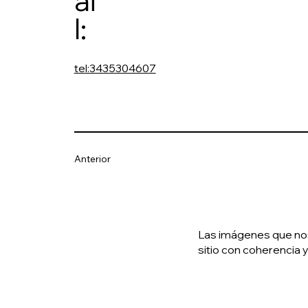
ai
l:
tel:3435304607
Anterior
Las imágenes que nos 
sitio con coherencia y