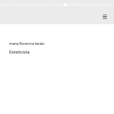
SUMATE como profesional a ANXIUS 
maria florencia taralo
Esteticista