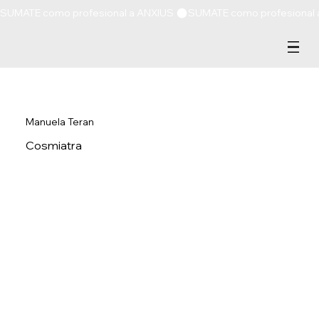
SUMATE como profesional a ANXIUS 
Manuela Teran
Cosmiatra