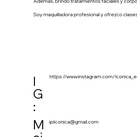
Además, brindo tratamientos faciales y corpo
Soy maquilladora profesional y ofrezco clases
https://www.instagram.com/Iconica_e
I
G
:
M
ipiiconica@gmail.com