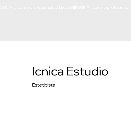
SUMATE como profesional a ANXIUS 
Icnica Estudio
Esteticista