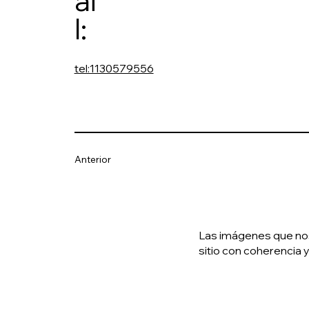
ai
l:
tel:1130579556
Anterior
Las imágenes que nos 
sitio con coherencia y