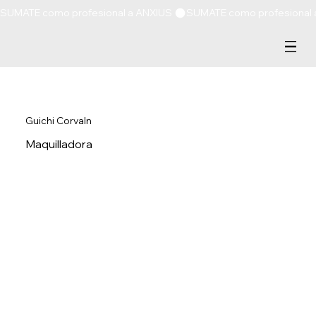
SUMATE como profesional a ANXIUS 
Guichi Corvaln
Maquilladora