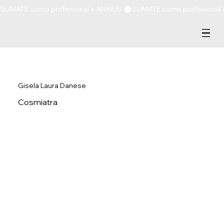
SUMATE como profesional a ANXIUS 
Gisela Laura Danese
Cosmiatra