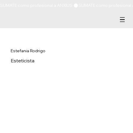
SUMATE como profesional a ANXIUS 
Estefania Rodrigo
Esteticista