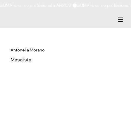
SUMATE como profesional a ANXIUS 
Antonella Morano
Masajista