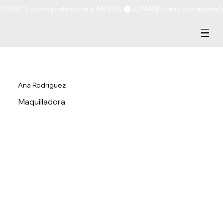
SUMATE como profesional a ANXIUS 
Ana Rodriguez
Maquilladora