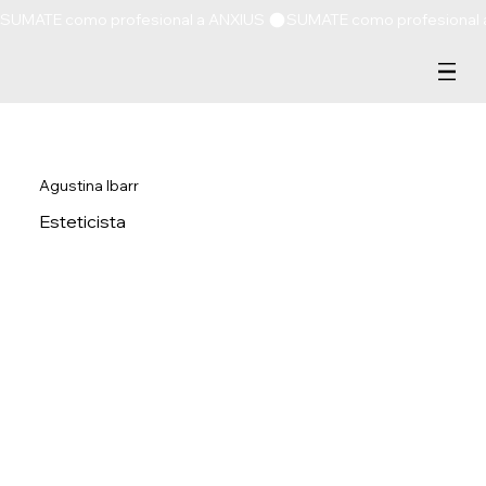
SUMATE como profesional a ANXIUS 
Agustina Ibarr
Esteticista